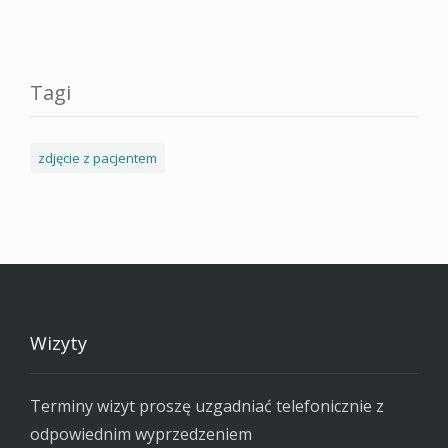
Tagi
zdjęcie z pacjentem
Wizyty
Terminy wizyt proszę uzgadniać telefonicznie z
odpowiednim wyprzedzeniem